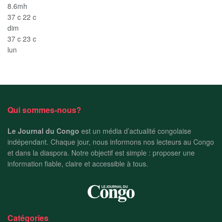
8.6mh
37
c
22
c
dim
37
c
23
c
lun
Qui sommes-nous?
Le Journal du Congo
est un média d’actualité congolaise
indépendant. Chaque jour, nous informons nos lecteurs au Congo
et dans la diaspora. Notre objectif est simple : proposer une
information fiable, claire et accessible à tous.
Catégories