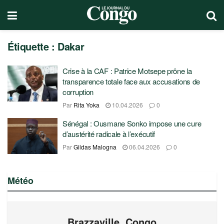
Étiquette :
Dakar
Crise à la CAF : Patrice Motsepe prône la
transparence totale face aux accusations de
corruption
Par
Rita Yoka
10.04.2026
0
Sénégal : Ousmane Sonko impose une cure
d’austérité radicale à l’exécutif
Par
Gildas Malogna
06.04.2026
0
Météo
Brazzaville, Congo