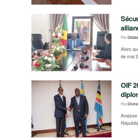
Sécur
allia
Par
Gilda
Alors qu
de mai 2
OIF 2
diplo
Par
Divin
Analyse 
Républiq