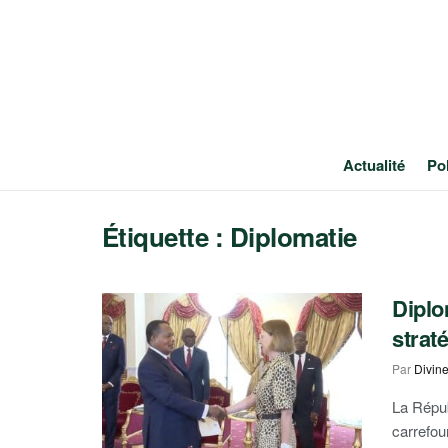
Actualité
Pol
Étiquette :
Diplomatie
Diplo
strat
Par
Divin
La Répu
carrefou