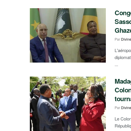
Congo
Sass
Ghaz
Par
Divin
L'aéropo
diplomat
...
Madag
Colon
tourn
Par
Divin
Le Colon
Républiq