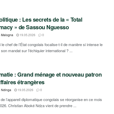
litique : Les secrets de la « Total
omacy » de Sassou Nguesso
s Malogna
19.05.2026
0
le chef de l’État congolais focalise-t-il de manière si intense le
son mandat sur l'échiquier international ? ...
matie : Grand ménage et nouveau patron
ffaires étrangères
e Ndinga
19.05.2026
0
de l’appareil diplomatique congolais se réorganise en ce mois
026. Christian Aboké Ndza vient de prendre ...