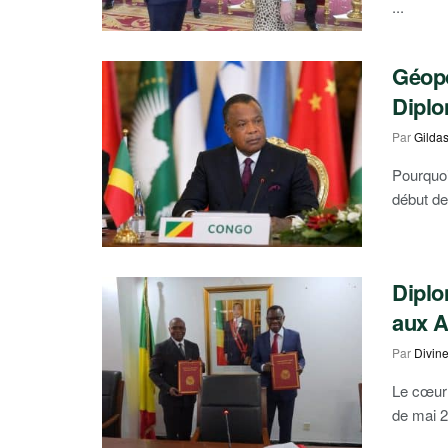
...
Géopo
Dipl
Par
Gilda
Pourquoi 
début de 
Diplo
aux A
Par
Divin
Le cœur 
de mai 2