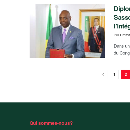
Diplo
Sasso
l’inté
Par
Emma
Dans un 
du Congo
1
2
Qui sommes-nous?