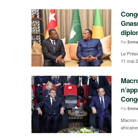
Congo
Gnass
diplo
Par
Emma
Le Prési
11 mai 2
Macro
n’app
Cong
Par
Emma
Macron r
africain