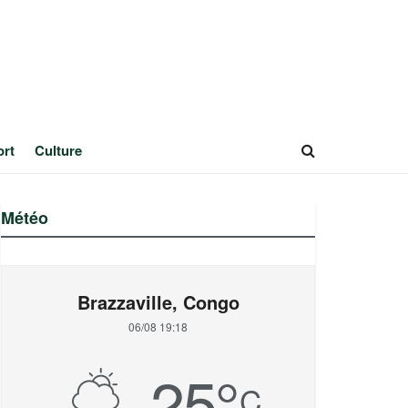
ort
Culture
Météo
Brazzaville, Congo
06/08 19:18
25
°
C