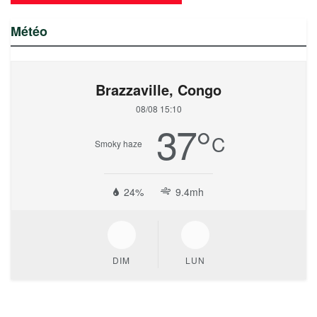
Météo
Brazzaville, Congo
08/08 15:10
37
°
C
Smoky haze
24%
9.4mh
DIM
LUN