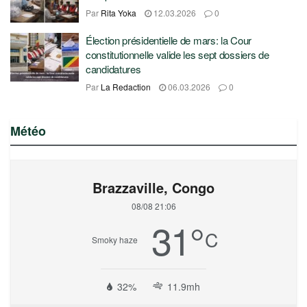
Par
Rita Yoka
12.03.2026
0
Élection présidentielle de mars: la Cour
constitutionnelle valide les sept dossiers de
candidatures
Par
La Redaction
06.03.2026
0
Météo
Brazzaville, Congo
08/08 21:06
31
°
C
Smoky haze
32%
11.9mh