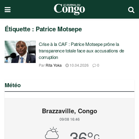
Étiquette :
Patrice Motsepe
Crise à la CAF : Patrice Motsepe prône la
transparence totale face aux accusations de
corruption
Par
Rita Yoka
10.04.2026
0
Météo
Brazzaville, Congo
09/08 16:46
36
°
C