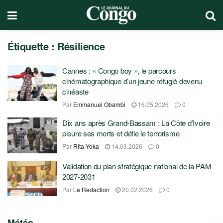
Étiquette :
Résilience
Cannes : « Congo boy », le parcours
cinématographique d’un jeune réfugié devenu
cinéaste
Par
Emmanuel Obambi
16.05.2026
0
Dix ans après Grand-Bassam : La Côte d’Ivoire
pleure ses morts et défie le terrorisme
Par
Rita Yoka
14.03.2026
0
Validation du plan stratégique national de la PAM
2027-2031
Par
La Redaction
20.02.2026
0
Météo