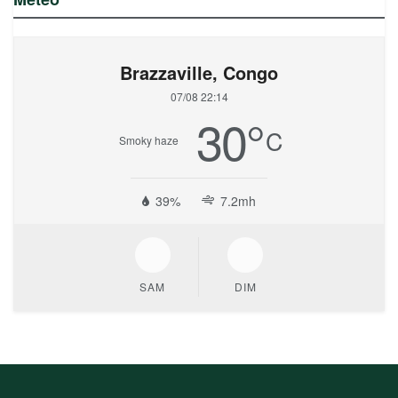
Brazzaville, Congo
07/08 22:14
30
°
C
Smoky haze
39%
7.2mh
SAM
DIM