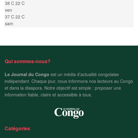
38
C
22
C
ven
37
C
22
C
sam
Qui sommes-nous?
Le Journal du Congo
est un média d’actualité congolaise
indépendant. Chaque jour, nous informons nos lecteurs au Congo
et dans la diaspora. Notre objectif est simple : proposer une
information fiable, claire et accessible à tous.
Catégories