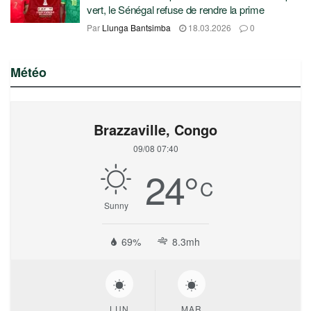
vert, le Sénégal refuse de rendre la prime
Par
Llunga Bantsimba
18.03.2026
0
Météo
Brazzaville, Congo
09/08 07:40
24
°
C
Sunny
69%
8.3mh
LUN
MAR