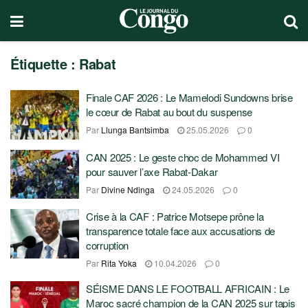
Étiquette :
Rabat
Finale CAF 2026 : Le Mamelodi Sundowns brise
le cœur de Rabat au bout du suspense
Par
Llunga Bantsimba
25.05.2026
0
CAN 2025 : Le geste choc de Mohammed VI
pour sauver l’axe Rabat-Dakar
Par
Divine Ndinga
24.05.2026
0
Crise à la CAF : Patrice Motsepe prône la
transparence totale face aux accusations de
corruption
Par
Rita Yoka
10.04.2026
0
SÉISME DANS LE FOOTBALL AFRICAIN : Le
Maroc sacré champion de la CAN 2025 sur tapis