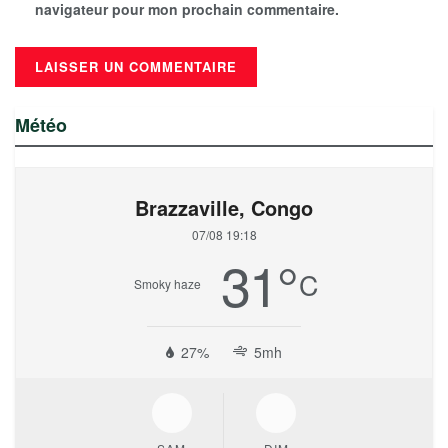
navigateur pour mon prochain commentaire.
Météo
Brazzaville, Congo
07/08 19:18
31
°
C
Smoky haze
27%
5mh