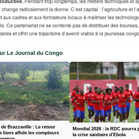
roductive.
Pendant trop longtemps, les métiers techniques et ag
 change radicalement la donne. C’est capital : l’agriculture et l
ux cadres et aux formateurs locaux à maîtriser les technologi
és. Ce partenariat ne se contente pas de distribuer des bourses, 
res et offrir une trajectoire d’avenir viable à la jeunesse congo
sur Le Journal du Congo
de Brazzaville : Le retour
Mondial 2026 : la RDC pourra p
s lions affole les compteurs
la crise sanitaire d’Ebola
absence