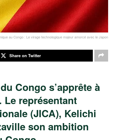
ique au Congo : Le virage technologique majeur amorcé avec le Japon
Share on Twitter
 du Congo s’apprête à
. Le représentant
onale (JICA), Kelichi
zaville son ambition
au Congo.