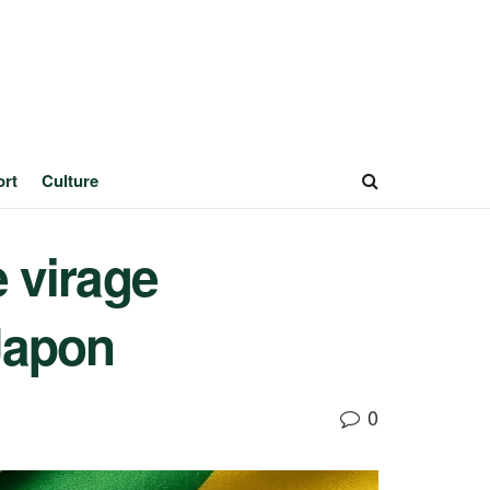
ort
Culture
 virage
Japon
0