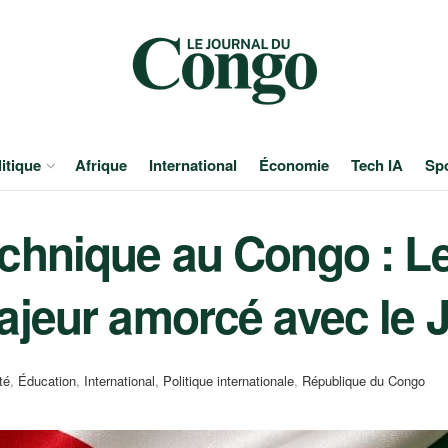
itique
Afrique
International
Économie
Tech IA
Sp
chnique au Congo : Le
ajeur amorcé avec le 
té
,
Éducation
,
International
,
Politique internationale
,
République du Congo