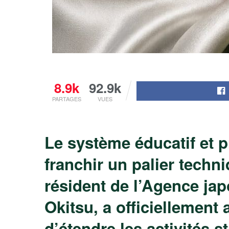
8.9k
92.9k
PARTAGES
VUES
Le système éducatif et 
franchir un palier techn
résident de l’Agence jap
Okitsu, a officiellement
d’étendre les activités 